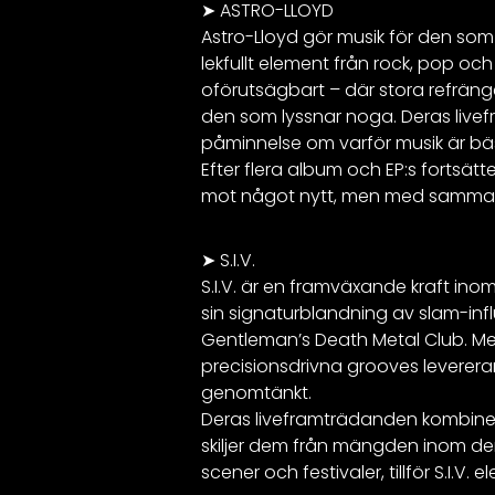
➤
ASTRO-LLOYD
Astro-Lloyd gör musik för den som 
lekfullt element från rock, pop oc
oförutsägbart – där stora refräng
den som lyssnar noga. Deras livef
påminnelse om varför musik är bäs
Efter flera album och EP:s fortsät
mot något nytt, men med samma exp
➤
S.I.V.
S.I.V. är en framväxande kraft 
sin signaturblandning av slam-infl
Gentleman’s Death Metal Club. Med 
precisionsdrivna grooves leverera
genomtänkt.
Deras liveframträdanden kombinerar
skiljer dem från mängden inom den
scener och festivaler, tillför S.I.V. e