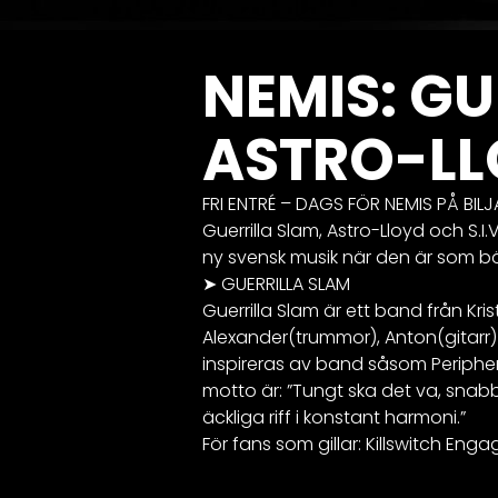
NEMIS: GU
ASTRO-LLO
FRI ENTRÉ – DAGS FÖR NEMIS PÅ BI
Guerrilla Slam, Astro-Lloyd och S.I.V
ny svensk musik när den är som b
➤
GUERRILLA SLAM
Guerrilla Slam är ett band från Kr
Alexander(trummor), Anton(gitarr)
inspireras av band såsom Peripher
motto är: ”Tungt ska det va, snab
äckliga riff i konstant harmoni.”
För fans som gillar: Killswitch Enga