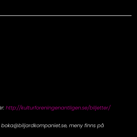
är:
http://kulturforeningenantligen.se/biljetter/
 boka@biljardkompaniet.se, meny finns på