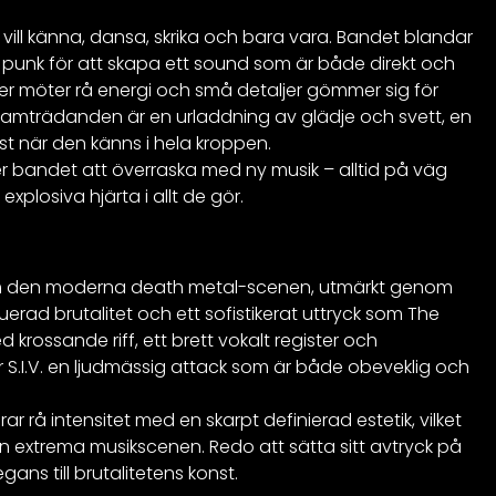
vill känna, dansa, skrika och bara vara. Bandet blandar
h punk för att skapa ett sound som är både direkt och
er möter rå energi och små detaljer gömmer sig för
ramträdanden är en urladdning av glädje och svett, en
t när den känns i hela kroppen.
ter bandet att överraska med ny musik – alltid på väg
losiva hjärta i allt de gör.
inom den moderna death metal-scenen, utmärkt genom
uerad brutalitet och ett sofistikerat uttryck som The
krossande riff, ett brett vokalt register och
r S.I.V. en ljudmässig attack som är både obeveklig och
 rå intensitet med en skarpt definierad estetik, vilket
 extrema musikscenen. Redo att sätta sitt avtryck på
legans till brutalitetens konst.