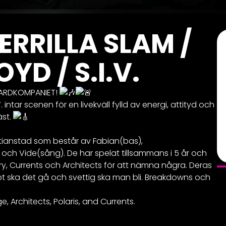
ERRILLA SLAM /
YD / S.I.V.
LJARDKOMPANIET!
. intar scenen för en livekväll fylld av energi, attityd och
äst.
istianstad som består av Fabian(bas),
 och Vide(sång). De har spelat tillsammans i 5 år och
y, Currents och Architects för att nämna några. Deras
bt ska det gå och svettig ska man bli. Breakdowns och
ge, Architects, Polaris, and Currents.