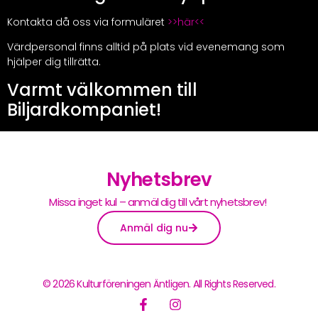
Kontakta då oss via formuläret
>>här<<
Värdpersonal finns alltid på plats vid evenemang som
hjälper dig tillrätta.
Varmt välkommen till
Biljardkompaniet!
Nyhetsbrev
Missa inget kul – anmäl dig till vårt nyhetsbrev!
Anmäl dig nu
© 2026 Kulturföreningen Äntligen. All Rights Reserved.