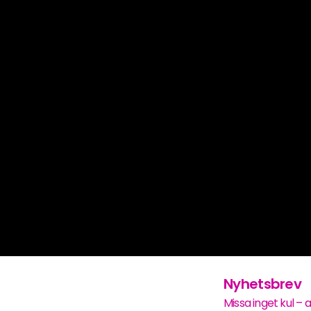
Nyhetsbrev
Missa inget kul – 