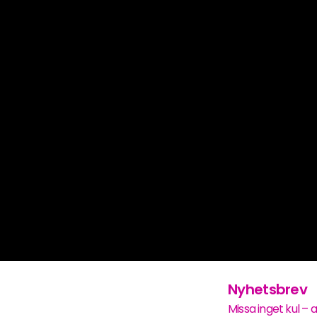
Nyhetsbrev
Missa inget kul – 