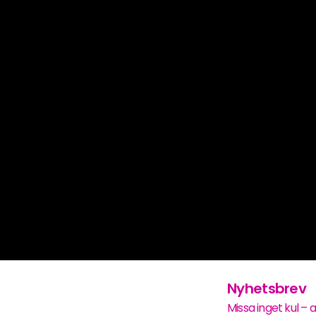
Nyhetsbrev
Missa inget kul – 