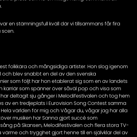
.
r en stämningsfull kväll där vi tillsammans får fira
å scen.
est folkkära och mångsidiga artister. Hon slog igenom
gel och blev snabbt en del av den svenska
nier som följt har hon etablerat sig som en av landets
n karriär som spänner över såväl pop och visa som
 har deltagit sju gånger i Melodifestivalen och tog hem
des av en tredjeplats i Eurovision Song Contest samma
Hela världen för mig och Vågar du, vågar jag har alla
 Utöver musiken har Sanna gjort succé som
sång på Skansen, Melodifestivalen och flera stora TV-
värme och trygghet gjort henne till en självklar del av