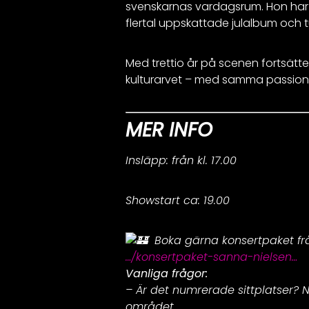
svenskarnas vardagsrum. Hon har ä
flertal uppskattade julalbum och t
Med trettio år på scenen fortsätter
kulturarvet – med samma passion, 
MER INFO
Insläpp: från kl. 17.00
Showstart ca: 19.00
Boka gärna konsertpaket frå
…/konsertpaket-sanna-nielsen…
Vanliga frågor:
– Är det numrerade sittplatser? Ne
området.