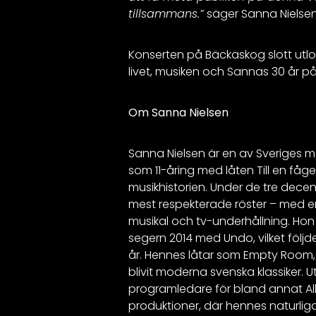
tillsammans.”
säger Sanna Nielsen
Konserten på Bäckaskog slott utlova
livet, musiken och Sannas 30 år p
Om Sanna Nielsen
Sanna Nielsen är en av Sveriges m
som 11-åring med låten Till en få
musikhistorien. Under de tre decen
mest respekterade röster – med e
musikal och tv-underhållning. Hon
segern 2014 med Undo, vilket följ
år. Hennes låtar som Empty Room, 
blivit moderna svenska klassiker.
programledare för bland annat All
produktioner, där hennes naturliga 