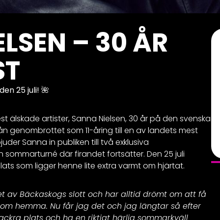
LSEN – 30 ÅR
ST
en 25 juli!
🌺
st älskade artister, Sanna Nielsen, 30 år på den svenska
rån genombrottet som 11-åring till en av landets mest
uder Sanna in publiken till två exklusiva
 en sommarturné där firandet fortsätter. Den 25 juli
ats som ligger henne lite extra varmt om hjärtat.
t av Bäckaskogs slott och har alltid drömt om att få
som hemma. Nu får jag det och jag längtar så efter
ckra plats och ha en riktigt härlig sommarkväll