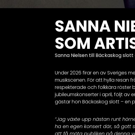
SANNA NIE
SOM ARTI
Sanna Nielsen till Bäckaskog slott d
Under 2026 firar en av Sveriges me
musikscenen. För att hylla resan f
respekterade och folkkära röster bj
jubileumskonserter i april, följt av
gästar hon Bäckaskog slott – en pl
“Jag växte upp nästan runt hörne
ha en egen konsert där, så gott 
att få möta publiken på denna va