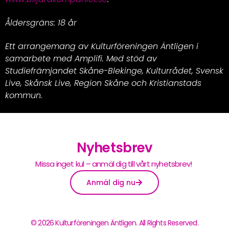
Åldersgräns: 18 år
Ett arrangemang av Kulturföreningen Äntligen i
samarbete med Amplifi. Med stöd av
Studiefrämjandet Skåne-Blekinge, Kulturrådet, Svensk
Live, Skånsk Live, Region Skåne och Kristianstads
kommun.
Nyhetsbrev
Missa inget kul – anmäl dig till vårt nyhetsbrev!
Anmäl dig nu
© 2026 Kulturföreningen Äntligen. All Rights Reserved.