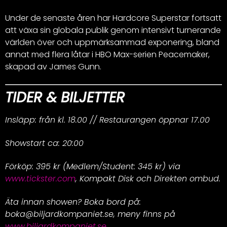
Under de senaste åren har Hardcore Superstar fortsatt
att växa sin globala publik genom intensivt turnerande
världen över och uppmärksammad exponering, bland
annat med flera låtar i HBO Max-serien Peacemaker,
skapad av James Gunn.
TIDER & BILJETTER
Insläpp: från kl. 18.00 // Restaurangen öppnar 17.00
Showstart ca: 20:00
Förköp: 395 kr (Medlem/Student: 345 kr) via
www.tickster.com
, Kompakt Disk och Direkten ombud.
Äta innan showen? Boka bord på:
boka@biljardkompaniet.se, meny finns på
www.biljardkompaniet.se
.