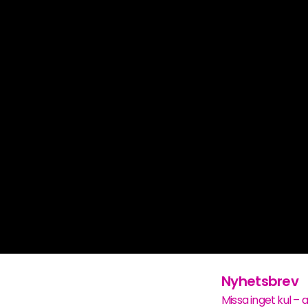
Nyhetsbrev
Missa inget kul – 