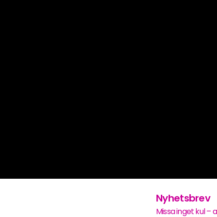
Nyhetsbrev
Missa inget kul – 