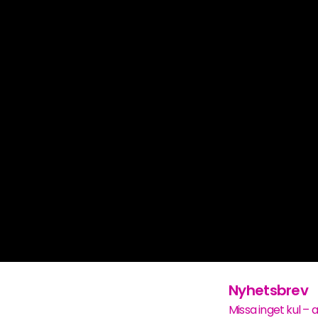
Nyhetsbrev
Missa inget kul – 